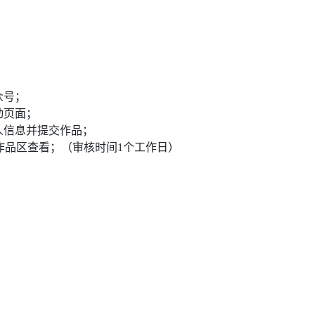
众号；
动页面；
人信息并提交作品；
作品区查看；（审核时间1个工作日）