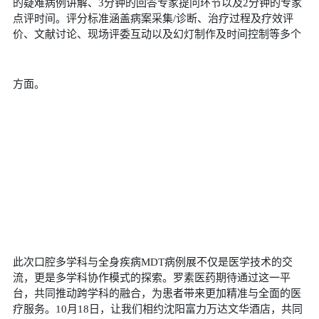
的疑难病例讲解、
3
分钟的回答专家提问环节以及
2
分钟的专家
点评时间。评分标准涵盖病案采集
/
诊断、治疗过程及疗效评
价、文献讨论、现场评委互动以及幻灯制作及时间控制等多个
方面。
此次口腔多学科与全身疾病
MDT
病例展不仅是医学技术的交
流，更是多学科协作模式的探索。罗素医药期待通过这一平
台，共同推动跨学科的融合，为患者带来更加精准与全面的医
疗服务。
10
月
18
日，让我们相约沈阳富力万达文华酒店，共同